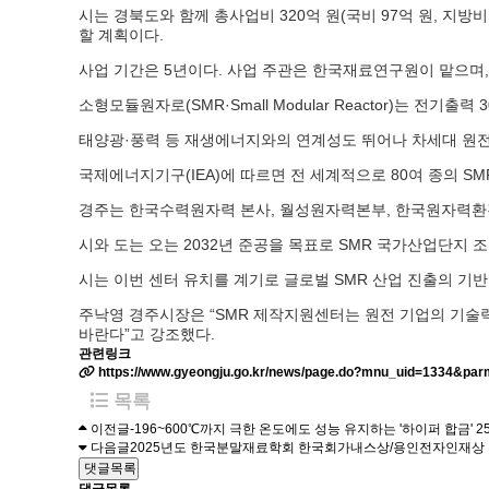
시는 경북도와 함께 총사업비 320억 원(국비 97억 원, 지방비 
할 계획이다.
사업 기간은 5년이다. 사업 주관은 한국재료연구원이 맡으며
소형모듈원자로(SMR·Small Modular Reactor)는 
태양광·풍력 등 재생에너지와의 연계성도 뛰어나 차세대 원전 
국제에너지기구(IEA)에 따르면 전 세계적으로 80여 종의 SMR
경주는 한국수력원자력 본사, 월성원자력본부, 한국원자력환경
시와 도는 오는 2032년 준공을 목표로 SMR 국가산업단지 
시는 이번 센터 유치를 계기로 글로벌 SMR 산업 진출의 기반
주낙영 경주시장은 “SMR 제작지원센터는 원전 기업의 기술력
바란다”고 강조했다.
관련링크
https://www.gyeongju.go.kr/news/page.do?mnu_uid=1334&p
목록
이전글
-196~600℃까지 극한 온도에도 성능 유지하는 '하이퍼 합금'
25
다음글
2025년도 한국분말재료학회 한국회가내스상/용인전자인재상
댓글목록