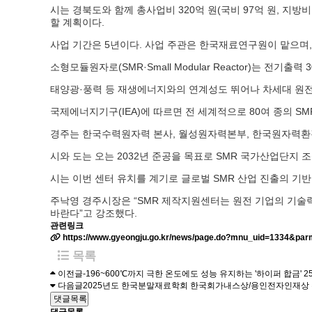
시는 경북도와 함께 총사업비 320억 원(국비 97억 원, 지방비 
할 계획이다.
사업 기간은 5년이다. 사업 주관은 한국재료연구원이 맡으며
소형모듈원자로(SMR·Small Modular Reactor)는 
태양광·풍력 등 재생에너지와의 연계성도 뛰어나 차세대 원전 
국제에너지기구(IEA)에 따르면 전 세계적으로 80여 종의 SMR
경주는 한국수력원자력 본사, 월성원자력본부, 한국원자력환경
시와 도는 오는 2032년 준공을 목표로 SMR 국가산업단지 
시는 이번 센터 유치를 계기로 글로벌 SMR 산업 진출의 기반
주낙영 경주시장은 “SMR 제작지원센터는 원전 기업의 기술력
바란다”고 강조했다.
관련링크
https://www.gyeongju.go.kr/news/page.do?mnu_uid=1334&p
목록
이전글
-196~600℃까지 극한 온도에도 성능 유지하는 '하이퍼 합금'
25
다음글
2025년도 한국분말재료학회 한국회가내스상/용인전자인재상
댓글목록