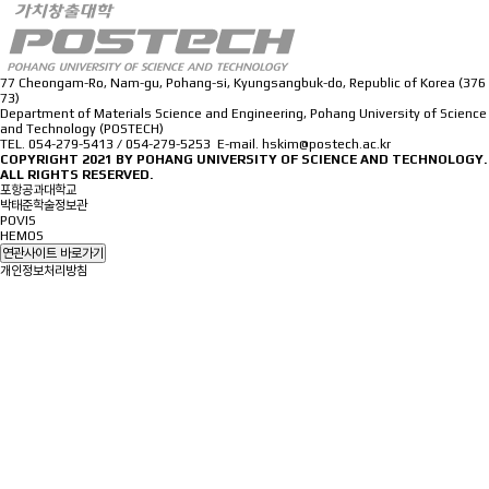
77 Cheongam-Ro, Nam-gu, Pohang-si, Kyungsangbuk-do, Republic of Korea (376
73)
Department of Materials Science and Engineering, Pohang University of Science
and Technology (POSTECH)
TEL. 054-279-5413 / 054-279-5253 E-mail. hskim@postech.ac.kr
COPYRIGHT 2021 BY
POHANG UNIVERSITY OF SCIENCE AND TECHNOLOGY.
ALL RIGHTS RESERVED.
포항공과대학교
박태준학술정보관
POVIS
HEMOS
연관사이트 바로가기
개인정보처리방침