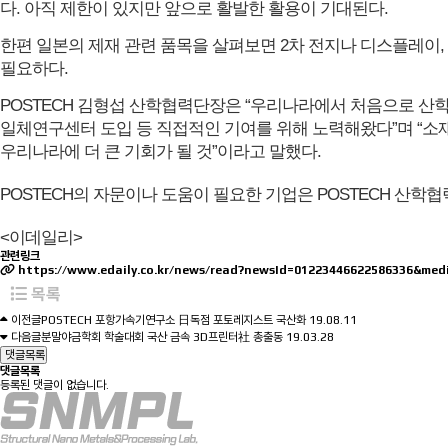
다. 아직 제한이 있지만 앞으로 활발한 활용이 기대된다.
한편 일본의 제재 관련 품목을 살펴보면 2차 전지나 디스플레이, 
필요하다.
POSTECH 김형섭 산학협력단장은 “우리나라에서 처음으로 산학연
일체연구센터 도입 등 직접적인 기여를 위해 노력해왔다”며 “소
우리나라에 더 큰 기회가 될 것”이라고 말했다.
POSTECH의 자문이나 도움이 필요한 기업은 POSTECH 산학협력단 
<이데일리>
관련링크
https://www.edaily.co.kr/news/read?newsId=01223446622586336&me
목록
이전글
POSTECH 포항가속기연구소 日독점 포토레지스트 국산화
19.08.11
다음글
분말야금학회 학술대회 국산 금속 3D프린터社 총출동
19.03.28
댓글목록
댓글목록
등록된 댓글이 없습니다.